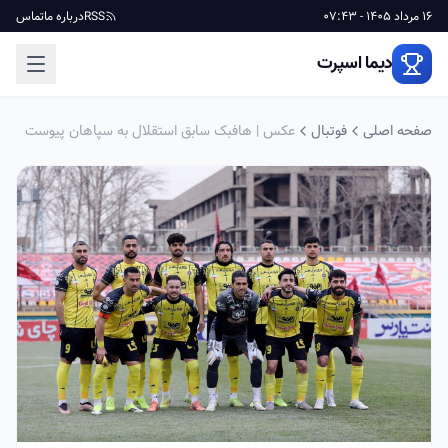
16 مرداد 1405 - 07:43
RSS
درباره ما
تماس
دیما اسپرت
صفحه اصلی
فوتبال
عکس | هافبک سابق استقلال به سپاهان پیوست