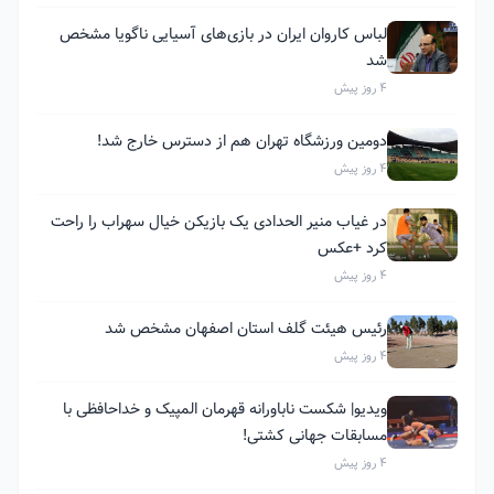
لباس کاروان ایران در بازی‌های آسیایی ناگویا مشخص
شد
4 روز پیش
دومین ورزشگاه تهران هم از دسترس خارج شد!
4 روز پیش
در غیاب منیر الحدادی یک بازیکن خیال سهراب را راحت
کرد +عکس
4 روز پیش
رئیس هیئت گلف استان اصفهان مشخص شد
4 روز پیش
ویدیو| شکست ناباورانه قهرمان المپیک و خداحافظی با
مسابقات جهانی کشتی!
4 روز پیش