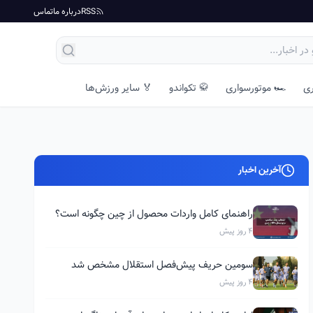
RSS
درباره ما
تماس
ری
🏎️ موتورسواری
🥋 تکواندو
🏅 سایر ورزش‌ها
آخرین اخبار
راهنمای کامل واردات محصول از چین چگونه است؟
4 روز پیش
سومین حریف پیش‌فصل استقلال مشخص شد
4 روز پیش