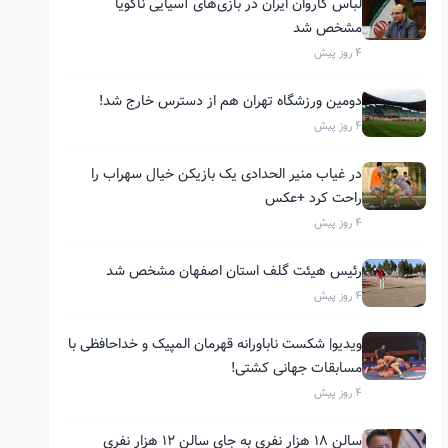
لباس کاروان ایران در بازی‌های آسیایی ناگویا
مشخص شد
4 روز پیش
دومین ورزشگاه تهران هم از دسترس خارج شد!
4 روز پیش
در غیاب منیر الحدادی یک بازیکن خیال سهراب را
راحت کرد +عکس
4 روز پیش
رئیس هیئت گلف استان اصفهان مشخص شد
4 روز پیش
ویدیو| شکست ناباورانه قهرمان المپیک و خداحافظی با
مسابقات جهانی کشتی!
4 روز پیش
سالن ۱۸ هزار نفری به جای سالن ۱۲ هزار نفری