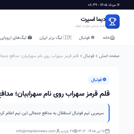
16 مرداد 1405 - 08:49
دیما اسپرت
اخبار ورزشی ایران و جهان
خانه
⚽ فوتبال
🇮🇷 لیگ برتر ایران
🏟️ لیگ‌های اروپایی
صفحه اصلی
فوتبال
قلم قرمز سهراب روی نام سهرابیان؛ مدافع جنجال
⚽ فوتبال
قلم قرمز سهراب روی نام سهرابیان؛ مداف
سرمربی تیم فوتبال استقلال به مدافع جنجالی این تیم اعلام کرد
17 تیر 1405 - 14:12
21 بازدید
info@meydannews.com