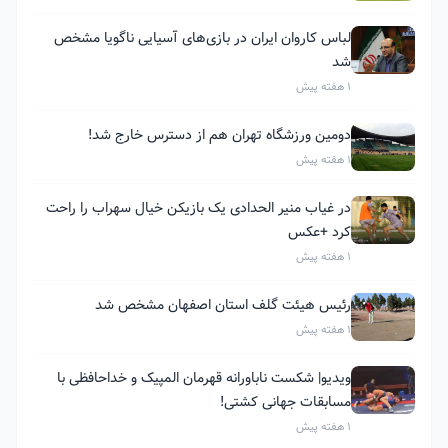
لباس کاروان ایران در بازی‌های آسیایی ناگویا مشخص
شد
1 هفته پیش
دومین ورزشگاه تهران هم از دسترس خارج شد!
1 هفته پیش
در غیاب منیر الحدادی یک بازیکن خیال سهراب را راحت
کرد +عکس
1 هفته پیش
رئیس هیئت گلف استان اصفهان مشخص شد
1 هفته پیش
ویدیو| شکست ناباورانه قهرمان المپیک و خداحافظی با
مسابقات جهانی کشتی!
1 هفته پیش