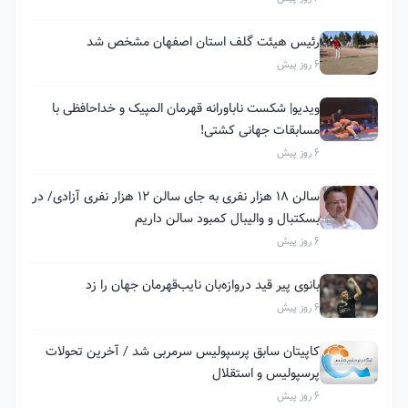
رئیس هیئت گلف استان اصفهان مشخص شد
6 روز پیش
ویدیو| شکست ناباورانه قهرمان المپیک و خداحافظی با
مسابقات جهانی کشتی!
6 روز پیش
سالن ۱۸ هزار نفری به جای سالن ۱۲ هزار نفری آزادی/ در
بسکتبال و والیبال کمبود سالن داریم
6 روز پیش
بانوی پیر قید دروازه‌بان نایب‌قهرمان جهان را زد
6 روز پیش
کاپیتان سابق پرسپولیس سرمربی شد / آخرین تحولات
پرسپولیس و استقلال
6 روز پیش