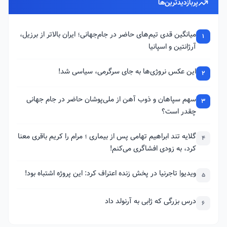
پربازدیدترین‌ها
میانگین قدی تیم‌های حاضر در جام‌جهانی؛ ایران بالاتر از برزیل،
1
آرژانتین و اسپانیا
این عکس نروژی‌ها به جای سرگرمی، سیاسی شد!
2
سهم سپاهان و ذوب آهن از ملی‌پوشان حاضر در جام جهانی
3
چقدر است؟
گلایه تند ابراهیم تهامی پس از بیماری ؛ مرام را کریم باقری معنا
4
کرد، به زودی افشاگری می‌کنم!
ویدیو| تاجرنیا در پخش زنده اعتراف کرد: این پروژه اشتباه بود!
5
درس بزرگی که ژابی به آرنولد داد
6