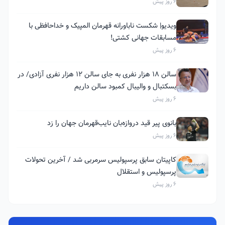
6 روز پیش
ویدیو| شکست ناباورانه قهرمان المپیک و خداحافظی با
مسابقات جهانی کشتی!
6 روز پیش
سالن ۱۸ هزار نفری به جای سالن ۱۲ هزار نفری آزادی/ در
بسکتبال و والیبال کمبود سالن داریم
6 روز پیش
بانوی پیر قید دروازه‌بان نایب‌قهرمان جهان را زد
6 روز پیش
کاپیتان سابق پرسپولیس سرمربی شد / آخرین تحولات
پرسپولیس و استقلال
6 روز پیش