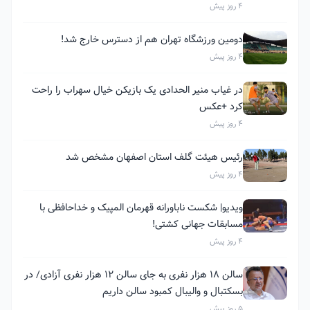
4 روز پیش
دومین ورزشگاه تهران هم از دسترس خارج شد!
4 روز پیش
در غیاب منیر الحدادی یک بازیکن خیال سهراب را راحت
کرد +عکس
4 روز پیش
رئیس هیئت گلف استان اصفهان مشخص شد
4 روز پیش
ویدیو| شکست ناباورانه قهرمان المپیک و خداحافظی با
مسابقات جهانی کشتی!
4 روز پیش
سالن ۱۸ هزار نفری به جای سالن ۱۲ هزار نفری آزادی/ در
بسکتبال و والیبال کمبود سالن داریم
5 روز پیش