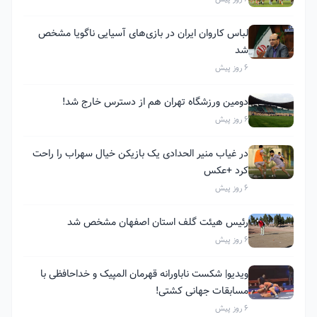
لباس کاروان ایران در بازی‌های آسیایی ناگویا مشخص
شد
6 روز پیش
دومین ورزشگاه تهران هم از دسترس خارج شد!
6 روز پیش
در غیاب منیر الحدادی یک بازیکن خیال سهراب را راحت
کرد +عکس
6 روز پیش
رئیس هیئت گلف استان اصفهان مشخص شد
6 روز پیش
ویدیو| شکست ناباورانه قهرمان المپیک و خداحافظی با
مسابقات جهانی کشتی!
6 روز پیش