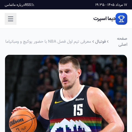
17 مرداد 1405 - 19:35
RSS
درباره ما
تماس
دیما اسپرت
صفحه
فوتبال
معرفی تیم اول فصل NBA با حضور یوکیچ و ومبانیاما
اصلی
+ عکس