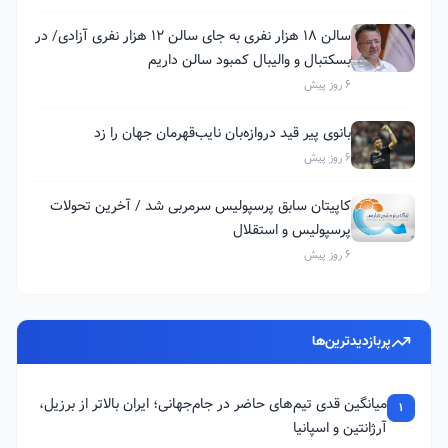
سالن ۱۸ هزار نفری به جای سالن ۱۲ هزار نفری آزادی/ در
بسکتبال و والیبال کمبود سالن داریم
6 روز پیش
بانوی پیر قید دروازه‌بان نایب‌قهرمان جهان را زد
6 روز پیش
کاپیتان سابق پرسپولیس سرمربی شد / آخرین تحولات
پرسپولیس و استقلال
6 روز پیش
پربازدیدترین‌ها
میانگین قدی تیم‌های حاضر در جام‌جهانی؛ ایران بالاتر از برزیل،
1
آرژانتین و اسپانیا