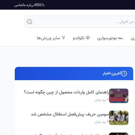
RSS
درباره ما
تماس
ری
🏎️ موتورسواری
🥋 تکواندو
🏅 سایر ورزش‌ها
آخرین اخبار
راهنمای کامل واردات محصول از چین چگونه است؟
4 روز پیش
سومین حریف پیش‌فصل استقلال مشخص شد
4 روز پیش