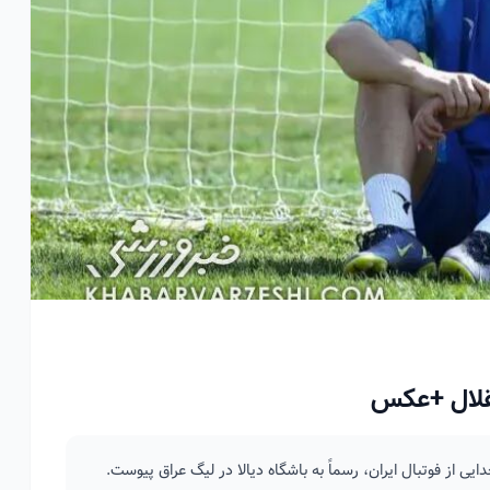
قلال +عکس