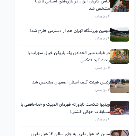
لباس کاروان ایران در بازی‌های آسیایی ناگویا
مشخص شد
4 روز پیش
دومین ورزشگاه تهران هم از دسترس خارج شد!
4 روز پیش
در غیاب منیر الحدادی یک بازیکن خیال سهراب را
راحت کرد +عکس
4 روز پیش
رئیس هیئت گلف استان اصفهان مشخص شد
4 روز پیش
ویدیو| شکست ناباورانه قهرمان المپیک و خداحافظی با
مسابقات جهانی کشتی!
4 روز پیش
سالن ۱۸ هزار نفری به جای سالن ۱۲ هزار نفری