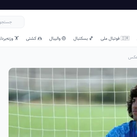
🇮🇷 فوتبال ملی
🏀 بسکتبال
🏐 والیبال
🤼 کشتی
🏋️ وزنه‌بردا
+عکس