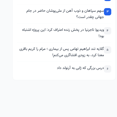
سهم سپاهان و ذوب آهن از ملی‌پوشان حاضر در جام
3
جهانی چقدر است؟
ویدیو| تاجرنیا در پخش زنده اعتراف کرد: این پروژه اشتباه
4
بود!
گلایه تند ابراهیم تهامی پس از بیماری ؛ مرام را کریم باقری
5
معنا کرد، به زودی افشاگری می‌کنم!
درس بزرگی که ژابی به آرنولد داد
6