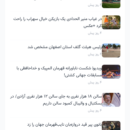
4 روز پیش
در غیاب منیر الحدادی یک بازیکن خیال سهراب را راحت
کرد +عکس
4 روز پیش
رئیس هیئت گلف استان اصفهان مشخص شد
4 روز پیش
ویدیو| شکست ناباورانه قهرمان المپیک و خداحافظی با
مسابقات جهانی کشتی!
4 روز پیش
سالن ۱۸ هزار نفری به جای سالن ۱۲ هزار نفری آزادی/ در
بسکتبال و والیبال کمبود سالن داریم
4 روز پیش
بانوی پیر قید دروازه‌بان نایب‌قهرمان جهان را زد