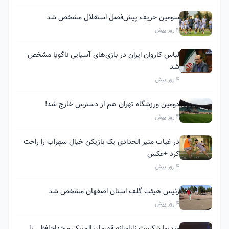
سومین حریف پیش‌فصل استقلال مشخص شد
4 روز پیش
لباس کاروان ایران در بازی‌های آسیایی ناگویا مشخص
شد
4 روز پیش
دومین ورزشگاه تهران هم از دسترس خارج شد!
4 روز پیش
در غیاب منیر الحدادی یک بازیکن خیال سهراب را راحت
کرد +عکس
4 روز پیش
رئیس هیئت گلف استان اصفهان مشخص شد
4 روز پیش
ویدیو| شکست ناباورانه قهرمان المپیک و خداحافظی با