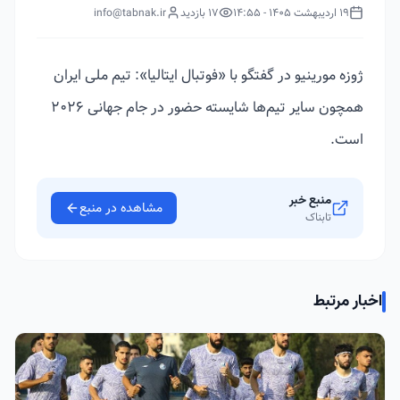
19 اردیبهشت 1405 - 14:55
17 بازدید
info@tabnak.ir
ژوزه مورینیو در گفتگو با «فوتبال ایتالیا»: تیم ملی ایران
همچون سایر تیم‌ها شایسته حضور در جام جهانی ۲۰۲۶
است.
منبع خبر
مشاهده در منبع
تابناک
اخبار مرتبط