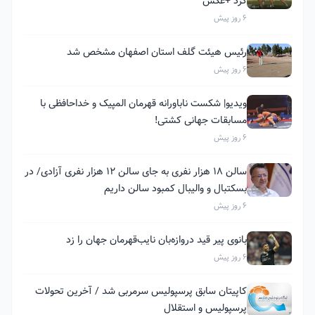
کرد +عکس
6 روز پیش
رئیس هیئت گلف استان اصفهان مشخص شد
6 روز پیش
ویدیو| شکست ناباورانه قهرمان المپیک و خداحافظی با
مسابقات جهانی کشتی!
6 روز پیش
سالن ۱۸ هزار نفری به جای سالن ۱۲ هزار نفری آزادی/ در
بسکتبال و والیبال کمبود سالن داریم
6 روز پیش
بانوی پیر قید دروازه‌بان نایب‌قهرمان جهان را زد
6 روز پیش
کاپیتان سابق پرسپولیس سرمربی شد / آخرین تحولات
پرسپولیس و استقلال