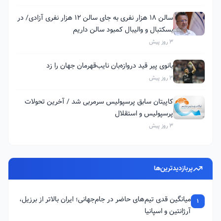
سالن ۱۸ هزار نفری به جای سالن ۱۲ هزار نفری آزادی/ در
بسکتبال و والیبال کمبود سالن داریم
3 روز پیش
بانوی پیر قید دروازه‌بان نایب‌قهرمان جهان را زد
3 روز پیش
کاپیتان سابق پرسپولیس سرمربی شد / آخرین تحولات
پرسپولیس و استقلال
3 روز پیش
پربازدیدترین‌ها
میانگین قدی تیم‌های حاضر در جام‌جهانی؛ ایران بالاتر از برزیل،
1
آرژانتین و اسپانیا