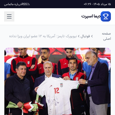
15 مرداد 1405 - 06:26
RSS
درباره ما
تماس
دیما اسپرت
صفحه
فوتبال
نیویورک تایمز: آمریکا به 12 عضو ایران ویزا نداده
اصلی
است