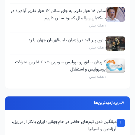
سالن ۱۸ هزار نفری به جای سالن ۱۲ هزار نفری آزادی/ در
بسکتبال و والیبال کمبود سالن داریم
1 هفته پیش
بانوی پیر قید دروازه‌بان نایب‌قهرمان جهان را زد
1 هفته پیش
کاپیتان سابق پرسپولیس سرمربی شد / آخرین تحولات
پرسپولیس و استقلال
1 هفته پیش
پربازدیدترین‌ها
میانگین قدی تیم‌های حاضر در جام‌جهانی؛ ایران بالاتر از برزیل،
1
آرژانتین و اسپانیا