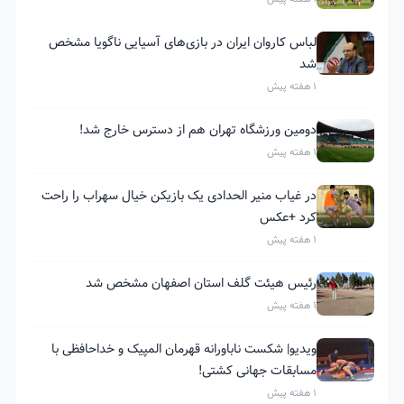
لباس کاروان ایران در بازی‌های آسیایی ناگویا مشخص
شد
1 هفته پیش
دومین ورزشگاه تهران هم از دسترس خارج شد!
1 هفته پیش
در غیاب منیر الحدادی یک بازیکن خیال سهراب را راحت
کرد +عکس
1 هفته پیش
رئیس هیئت گلف استان اصفهان مشخص شد
1 هفته پیش
ویدیو| شکست ناباورانه قهرمان المپیک و خداحافظی با
مسابقات جهانی کشتی!
1 هفته پیش