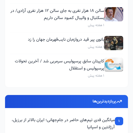
سالن ۱۸ هزار نفری به جای سالن ۱۲ هزار نفری آزادی/ در
بسکتبال و والیبال کمبود سالن داریم
1 هفته پیش
بانوی پیر قید دروازه‌بان نایب‌قهرمان جهان را زد
1 هفته پیش
کاپیتان سابق پرسپولیس سرمربی شد / آخرین تحولات
پرسپولیس و استقلال
1 هفته پیش
پربازدیدترین‌ها
میانگین قدی تیم‌های حاضر در جام‌جهانی؛ ایران بالاتر از برزیل،
1
آرژانتین و اسپانیا