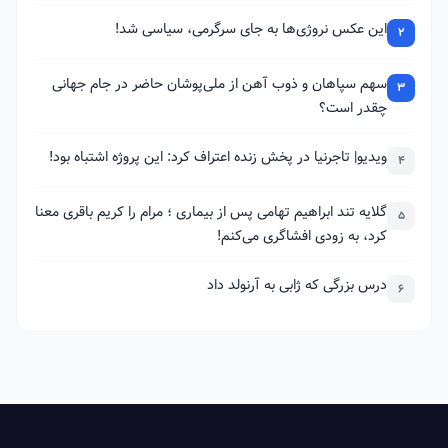
این عکس نروژی‌ها به جای سرگرمی، سیاسی شد!
2
سهم سپاهان و ذوب آهن از ملی‌پوشان حاضر در جام جهانی
3
چقدر است؟
ویدیو| تاجرنیا در پخش زنده اعتراف کرد: این پروژه اشتباه بود!
4
گلایه تند ابراهیم تهامی پس از بیماری ؛ مرام را کریم باقری معنا
5
کرد، به زودی افشاگری می‌کنم!
درس بزرگی که ژابی به آرنولد داد
6