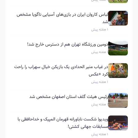
لباس کاروان ایران در بازی‌های آسیایی ناگویا مشخص
شد
1 هفته پیش
دومین ورزشگاه تهران هم از دسترس خارج شد!
1 هفته پیش
در غیاب منیر الحدادی یک بازیکن خیال سهراب را راحت
کرد +عکس
1 هفته پیش
رئیس هیئت گلف استان اصفهان مشخص شد
1 هفته پیش
ویدیو| شکست ناباورانه قهرمان المپیک و خداحافظی با
مسابقات جهانی کشتی!
1 هفته پیش