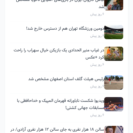
شد
6 روز پیش
دومین ورزشگاه تهران هم از دسترس خارج شد!
6 روز پیش
در غیاب منیر الحدادی یک بازیکن خیال سهراب را راحت
کرد +عکس
6 روز پیش
رئیس هیئت گلف استان اصفهان مشخص شد
6 روز پیش
ویدیو| شکست ناباورانه قهرمان المپیک و خداحافظی با
مسابقات جهانی کشتی!
6 روز پیش
سالن ۱۸ هزار نفری به جای سالن ۱۲ هزار نفری آزادی/ در