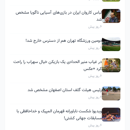
لباس کاروان ایران در بازی‌های آسیایی ناگویا مشخص
شد
6 روز پیش
دومین ورزشگاه تهران هم از دسترس خارج شد!
6 روز پیش
در غیاب منیر الحدادی یک بازیکن خیال سهراب را راحت
کرد +عکس
6 روز پیش
رئیس هیئت گلف استان اصفهان مشخص شد
6 روز پیش
ویدیو| شکست ناباورانه قهرمان المپیک و خداحافظی با
مسابقات جهانی کشتی!
6 روز پیش