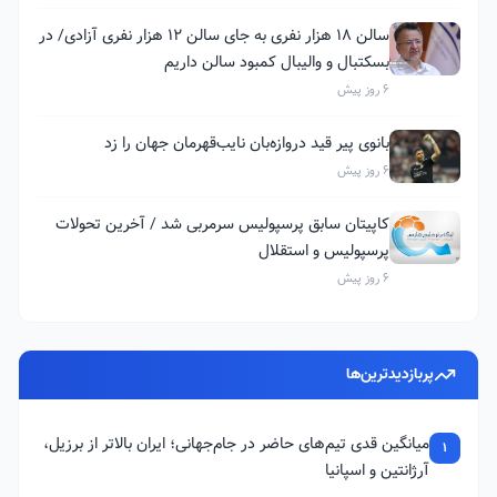
سالن ۱۸ هزار نفری به جای سالن ۱۲ هزار نفری آزادی/ در
بسکتبال و والیبال کمبود سالن داریم
6 روز پیش
بانوی پیر قید دروازه‌بان نایب‌قهرمان جهان را زد
6 روز پیش
کاپیتان سابق پرسپولیس سرمربی شد / آخرین تحولات
پرسپولیس و استقلال
6 روز پیش
پربازدیدترین‌ها
میانگین قدی تیم‌های حاضر در جام‌جهانی؛ ایران بالاتر از برزیل،
1
آرژانتین و اسپانیا