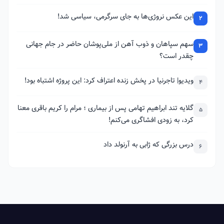
این عکس نروژی‌ها به جای سرگرمی، سیاسی شد!
2
سهم سپاهان و ذوب آهن از ملی‌پوشان حاضر در جام جهانی
3
چقدر است؟
ویدیو| تاجرنیا در پخش زنده اعتراف کرد: این پروژه اشتباه بود!
4
گلایه تند ابراهیم تهامی پس از بیماری ؛ مرام را کریم باقری معنا
5
کرد، به زودی افشاگری می‌کنم!
درس بزرگی که ژابی به آرنولد داد
6