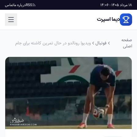
18 مرداد 1405 - 14:06
RSS
درباره ما
تماس
دیما اسپرت
صفحه
فوتبال
ویدیو| رونالدو در حال تمرین کاشته برای جام
اصلی
جهانی