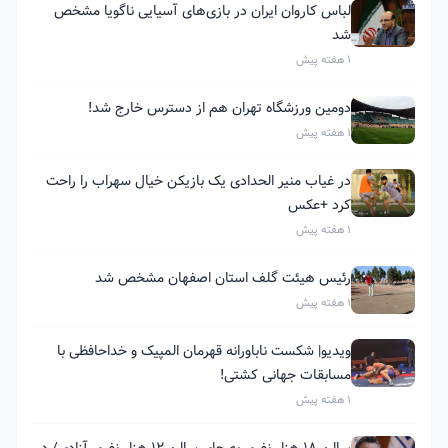
لباس کاروان ایران در بازی‌های آسیایی ناگویا مشخص
شد
1 هفته پیش
دومین ورزشگاه تهران هم از دسترس خارج شد!
1 هفته پیش
در غیاب منیر الحدادی یک بازیکن خیال سهراب را راحت
کرد +عکس
1 هفته پیش
رئیس هیئت گلف استان اصفهان مشخص شد
1 هفته پیش
ویدیو| شکست ناباورانه قهرمان المپیک و خداحافظی با
مسابقات جهانی کشتی!
1 هفته پیش
سالن ۱۸ هزار نفری به جای سالن ۱۲ هزار نفری آزادی/ در