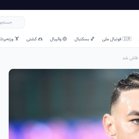
🇮🇷 فوتبال ملی
🏀 بسکتبال
🏐 والیبال
🤼 کشتی
🏋️ وزنه‌بردا
ن فاش شد