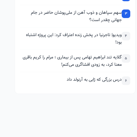
سهم سپاهان و ذوب آهن از ملی‌پوشان حاضر در جام
3
جهانی چقدر است؟
ویدیو| تاجرنیا در پخش زنده اعتراف کرد: این پروژه اشتباه
4
بود!
گلایه تند ابراهیم تهامی پس از بیماری ؛ مرام را کریم باقری
5
معنا کرد، به زودی افشاگری می‌کنم!
درس بزرگی که ژابی به آرنولد داد
6