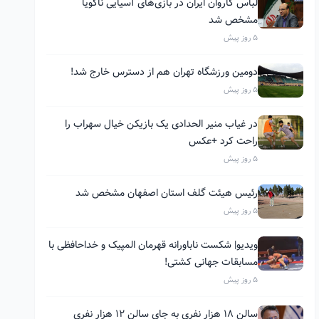
لباس کاروان ایران در بازی‌های آسیایی ناگویا
مشخص شد
5 روز پیش
دومین ورزشگاه تهران هم از دسترس خارج شد!
5 روز پیش
در غیاب منیر الحدادی یک بازیکن خیال سهراب را
راحت کرد +عکس
5 روز پیش
رئیس هیئت گلف استان اصفهان مشخص شد
5 روز پیش
ویدیو| شکست ناباورانه قهرمان المپیک و خداحافظی با
مسابقات جهانی کشتی!
5 روز پیش
سالن ۱۸ هزار نفری به جای سالن ۱۲ هزار نفری