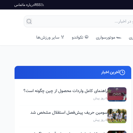
RSS
درباره ما
تماس
ری
🏎️ موتورسواری
🥋 تکواندو
🏅 سایر ورزش‌ها
آخرین اخبار
راهنمای کامل واردات محصول از چین چگونه است؟
5 روز پیش
سومین حریف پیش‌فصل استقلال مشخص شد
5 روز پیش