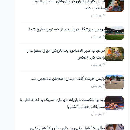
لباس کاروان ایران در بازی‌های آسیایی ناگویا
مشخص شد
4 روز پیش
دومین ورزشگاه تهران هم از دسترس خارج شد!
4 روز پیش
در غیاب منیر الحدادی یک بازیکن خیال سهراب را
راحت کرد +عکس
4 روز پیش
رئیس هیئت گلف استان اصفهان مشخص شد
4 روز پیش
ویدیو| شکست ناباورانه قهرمان المپیک و خداحافظی با
مسابقات جهانی کشتی!
4 روز پیش
سالن ۱۸ هزار نفری به جای سالن ۱۲ هزار نفری