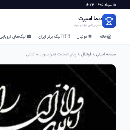
15 مرداد 1405 - 16:24
دیما اسپرت
اخبار ورزشی ایران و جهان
خانه
⚽ فوتبال
🇮🇷 لیگ برتر ایران
🏟️ لیگ‌های اروپایی
صفحه اصلی
فوتبال
پیام تسلیت فدراسیون به کلانی