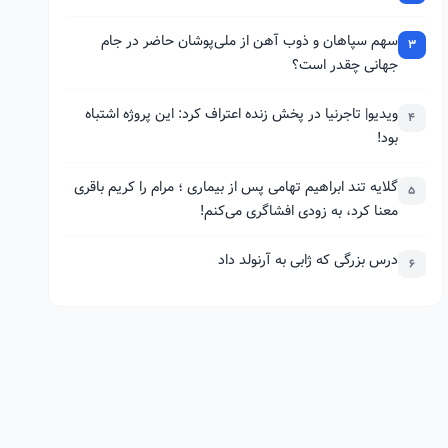
سهم سپاهان و ذوب آهن از ملی‌پوشان حاضر در جام
3
جهانی چقدر است؟
ویدیو| تاجرنیا در پخش زنده اعتراف کرد: این پروژه اشتباه
4
بود!
گلایه تند ابراهیم تهامی پس از بیماری ؛ مرام را کریم باقری
5
معنا کرد، به زودی افشاگری می‌کنم!
درس بزرگی که ژابی به آرنولد داد
6