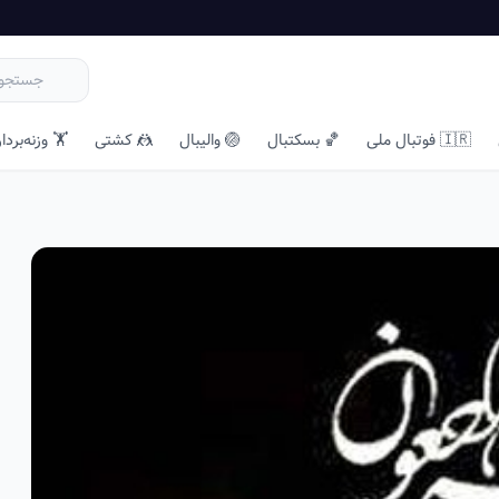
🇮🇷 فوتبال ملی
🏀 بسکتبال
🏐 والیبال
🤼 کشتی
🏋️ وزنه‌بردا