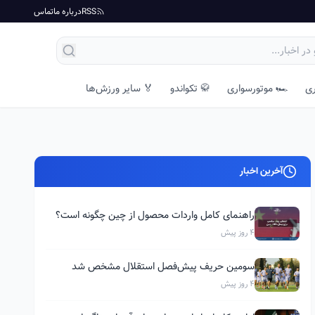
RSS
درباره ما
تماس
ری
🏎️ موتورسواری
🥋 تکواندو
🏅 سایر ورزش‌ها
آخرین اخبار
راهنمای کامل واردات محصول از چین چگونه است؟
4 روز پیش
سومین حریف پیش‌فصل استقلال مشخص شد
4 روز پیش