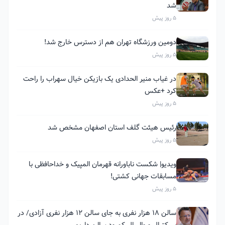
شد
5 روز پیش
دومین ورزشگاه تهران هم از دسترس خارج شد!
5 روز پیش
در غیاب منیر الحدادی یک بازیکن خیال سهراب را راحت
کرد +عکس
5 روز پیش
رئیس هیئت گلف استان اصفهان مشخص شد
5 روز پیش
ویدیو| شکست ناباورانه قهرمان المپیک و خداحافظی با
مسابقات جهانی کشتی!
5 روز پیش
سالن ۱۸ هزار نفری به جای سالن ۱۲ هزار نفری آزادی/ در