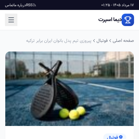
17 مرداد 1405 - 01:25
RSS
درباره ما
تماس
دیما اسپرت
صفحه اصلی
فوتبال
پیروزی تیم پدل بانوان ایران برابر ترکیه
⚽ فوتبال