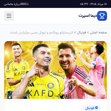
18 مرداد 1405 - 05:36
RSS
درباره ما
تماس
دیما اسپرت
صفحه اصلی
فوتبال
کریستیانو رونالدو و لیونل مسی میلیاردر شدند
⚽ فوتبال