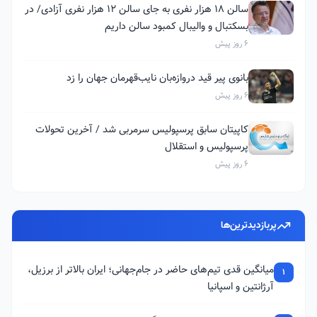
سالن ۱۸ هزار نفری به جای سالن ۱۲ هزار نفری آزادی/ در
بسکتبال و والیبال کمبود سالن داریم
6 روز پیش
بانوی پیر قید دروازه‌بان نایب‌قهرمان جهان را زد
6 روز پیش
کاپیتان سابق پرسپولیس سرمربی شد / آخرین تحولات
پرسپولیس و استقلال
6 روز پیش
پربازدیدترین‌ها
میانگین قدی تیم‌های حاضر در جام‌جهانی؛ ایران بالاتر از برزیل،
1
آرژانتین و اسپانیا