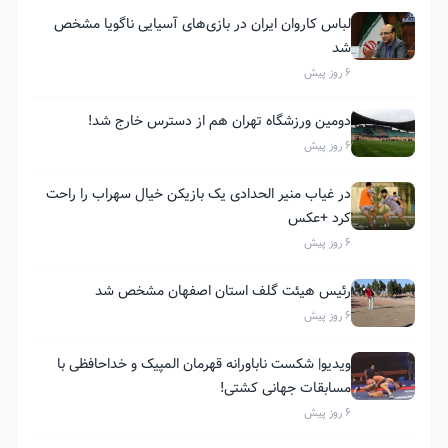
لباس کاروان ایران در بازی‌های آسیایی ناگویا مشخص
شد
6 روز پیش
دومین ورزشگاه تهران هم از دسترس خارج شد!
6 روز پیش
در غیاب منیر الحدادی یک بازیکن خیال سهراب را راحت
کرد +عکس
6 روز پیش
رئیس هیئت گلف استان اصفهان مشخص شد
6 روز پیش
ویدیو| شکست ناباورانه قهرمان المپیک و خداحافظی با
مسابقات جهانی کشتی!
6 روز پیش