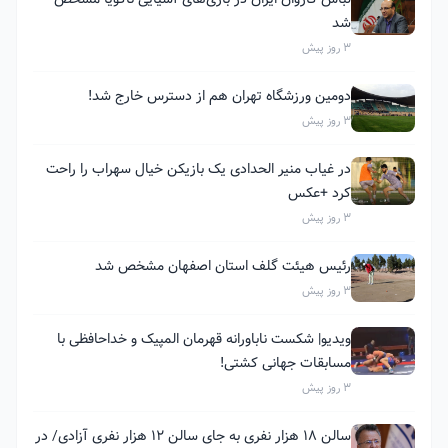
شد
3 روز پیش
دومین ورزشگاه تهران هم از دسترس خارج شد!
3 روز پیش
در غیاب منیر الحدادی یک بازیکن خیال سهراب را راحت
کرد +عکس
3 روز پیش
رئیس هیئت گلف استان اصفهان مشخص شد
3 روز پیش
ویدیو| شکست ناباورانه قهرمان المپیک و خداحافظی با
مسابقات جهانی کشتی!
3 روز پیش
سالن ۱۸ هزار نفری به جای سالن ۱۲ هزار نفری آزادی/ در