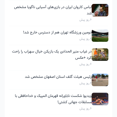
لباس کاروان ایران در بازی‌های آسیایی ناگویا مشخص
شد
6 روز پیش
دومین ورزشگاه تهران هم از دسترس خارج شد!
6 روز پیش
در غیاب منیر الحدادی یک بازیکن خیال سهراب را راحت
کرد +عکس
6 روز پیش
رئیس هیئت گلف استان اصفهان مشخص شد
6 روز پیش
ویدیو| شکست ناباورانه قهرمان المپیک و خداحافظی با
مسابقات جهانی کشتی!
6 روز پیش