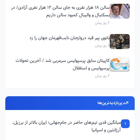
سالن ۱۸ هزار نفری به جای سالن ۱۲ هزار نفری آزادی/ در
بسکتبال و والیبال کمبود سالن داریم
6 روز پیش
بانوی پیر قید دروازه‌بان نایب‌قهرمان جهان را زد
6 روز پیش
کاپیتان سابق پرسپولیس سرمربی شد / آخرین تحولات
پرسپولیس و استقلال
6 روز پیش
پربازدیدترین‌ها
میانگین قدی تیم‌های حاضر در جام‌جهانی؛ ایران بالاتر از برزیل،
1
آرژانتین و اسپانیا