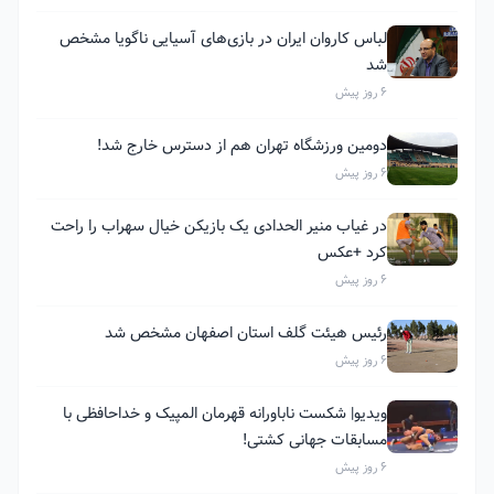
لباس کاروان ایران در بازی‌های آسیایی ناگویا مشخص
شد
6 روز پیش
دومین ورزشگاه تهران هم از دسترس خارج شد!
6 روز پیش
در غیاب منیر الحدادی یک بازیکن خیال سهراب را راحت
کرد +عکس
6 روز پیش
رئیس هیئت گلف استان اصفهان مشخص شد
6 روز پیش
ویدیو| شکست ناباورانه قهرمان المپیک و خداحافظی با
مسابقات جهانی کشتی!
6 روز پیش