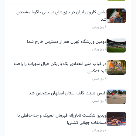
لباس کاروان ایران در بازی‌های آسیایی ناگویا مشخص
شد
6 روز پیش
دومین ورزشگاه تهران هم از دسترس خارج شد!
6 روز پیش
در غیاب منیر الحدادی یک بازیکن خیال سهراب را راحت
کرد +عکس
6 روز پیش
رئیس هیئت گلف استان اصفهان مشخص شد
6 روز پیش
ویدیو| شکست ناباورانه قهرمان المپیک و خداحافظی با
مسابقات جهانی کشتی!
6 روز پیش