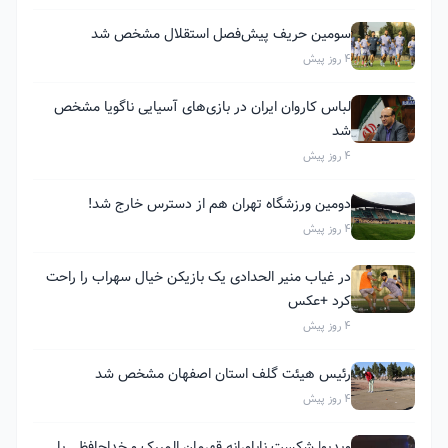
سومین حریف پیش‌فصل استقلال مشخص شد
4 روز پیش
لباس کاروان ایران در بازی‌های آسیایی ناگویا مشخص
شد
4 روز پیش
دومین ورزشگاه تهران هم از دسترس خارج شد!
4 روز پیش
در غیاب منیر الحدادی یک بازیکن خیال سهراب را راحت
کرد +عکس
4 روز پیش
رئیس هیئت گلف استان اصفهان مشخص شد
4 روز پیش
ویدیو| شکست ناباورانه قهرمان المپیک و خداحافظی با