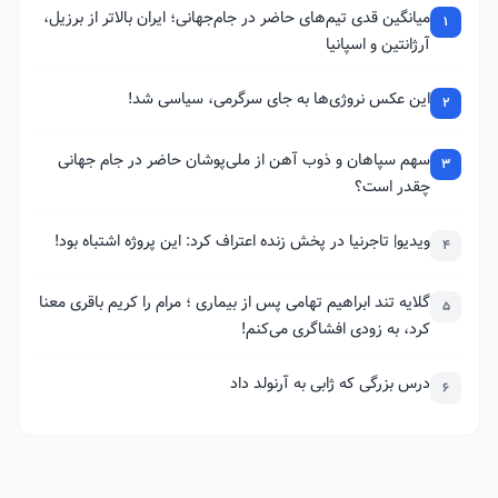
میانگین قدی تیم‌های حاضر در جام‌جهانی؛ ایران بالاتر از برزیل،
1
آرژانتین و اسپانیا
این عکس نروژی‌ها به جای سرگرمی، سیاسی شد!
2
سهم سپاهان و ذوب آهن از ملی‌پوشان حاضر در جام جهانی
3
چقدر است؟
ویدیو| تاجرنیا در پخش زنده اعتراف کرد: این پروژه اشتباه بود!
4
گلایه تند ابراهیم تهامی پس از بیماری ؛ مرام را کریم باقری معنا
5
کرد، به زودی افشاگری می‌کنم!
درس بزرگی که ژابی به آرنولد داد
6