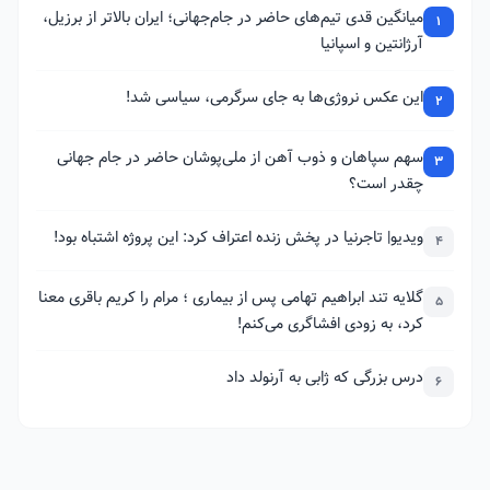
میانگین قدی تیم‌های حاضر در جام‌جهانی؛ ایران بالاتر از برزیل،
1
آرژانتین و اسپانیا
این عکس نروژی‌ها به جای سرگرمی، سیاسی شد!
2
سهم سپاهان و ذوب آهن از ملی‌پوشان حاضر در جام جهانی
3
چقدر است؟
ویدیو| تاجرنیا در پخش زنده اعتراف کرد: این پروژه اشتباه بود!
4
گلایه تند ابراهیم تهامی پس از بیماری ؛ مرام را کریم باقری معنا
5
کرد، به زودی افشاگری می‌کنم!
درس بزرگی که ژابی به آرنولد داد
6