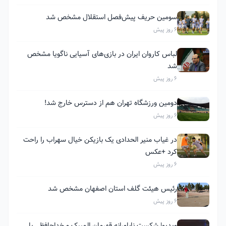
سومین حریف پیش‌فصل استقلال مشخص شد
6 روز پیش
لباس کاروان ایران در بازی‌های آسیایی ناگویا مشخص
شد
6 روز پیش
دومین ورزشگاه تهران هم از دسترس خارج شد!
6 روز پیش
در غیاب منیر الحدادی یک بازیکن خیال سهراب را راحت
کرد +عکس
6 روز پیش
رئیس هیئت گلف استان اصفهان مشخص شد
6 روز پیش
ویدیو| شکست ناباورانه قهرمان المپیک و خداحافظی با