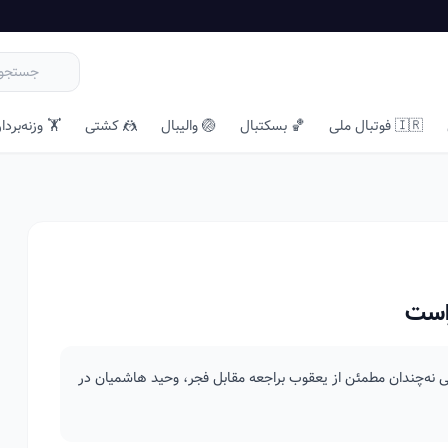
🇮🇷 فوتبال ملی
🏀 بسکتبال
🏐 والیبال
🤼 کشتی
🏋️ وزنه‌بردا
است
شی نه‌چندان مطمئن از یعقوب براجعه مقابل فجر، وحید هاشمیان در