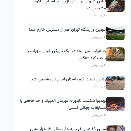
لباس کاروان ایران در بازی‌های آسیایی ناگویا
مشخص شد
4 روز پیش
دومین ورزشگاه تهران هم از دسترس خارج شد!
4 روز پیش
در غیاب منیر الحدادی یک بازیکن خیال سهراب را
راحت کرد +عکس
4 روز پیش
رئیس هیئت گلف استان اصفهان مشخص شد
4 روز پیش
ویدیو| شکست ناباورانه قهرمان المپیک و خداحافظی با
مسابقات جهانی کشتی!
4 روز پیش
سالن ۱۸ هزار نفری به جای سالن ۱۲ هزار نفری