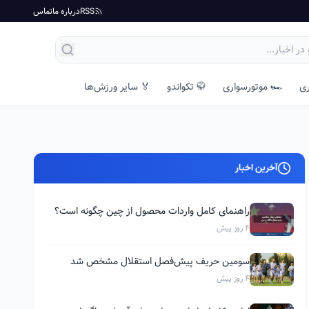
RSS
درباره ما
تماس
ری
🏎️ موتورسواری
🥋 تکواندو
🏅 سایر ورزش‌ها
آخرین اخبار
راهنمای کامل واردات محصول از چین چگونه است؟
4 روز پیش
سومین حریف پیش‌فصل استقلال مشخص شد
4 روز پیش