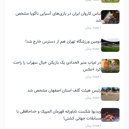
لباس کاروان ایران در بازی‌های آسیایی ناگویا مشخص
شد
1 هفته پیش
دومین ورزشگاه تهران هم از دسترس خارج شد!
1 هفته پیش
در غیاب منیر الحدادی یک بازیکن خیال سهراب را راحت
کرد +عکس
1 هفته پیش
رئیس هیئت گلف استان اصفهان مشخص شد
1 هفته پیش
ویدیو| شکست ناباورانه قهرمان المپیک و خداحافظی با
مسابقات جهانی کشتی!
1 هفته پیش