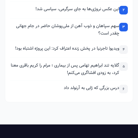
این عکس نروژی‌ها به جای سرگرمی، سیاسی شد!
2
سهم سپاهان و ذوب آهن از ملی‌پوشان حاضر در جام جهانی
3
چقدر است؟
ویدیو| تاجرنیا در پخش زنده اعتراف کرد: این پروژه اشتباه بود!
4
گلایه تند ابراهیم تهامی پس از بیماری ؛ مرام را کریم باقری معنا
5
کرد، به زودی افشاگری می‌کنم!
درس بزرگی که ژابی به آرنولد داد
6