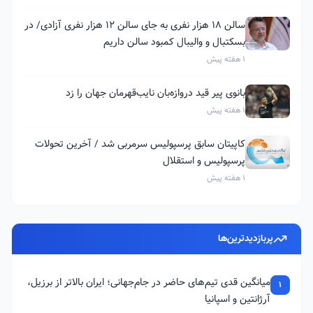
سالن ۱۸ هزار نفری به جای سالن ۱۲ هزار نفری آزادی/ در
بسکتبال و والیبال کمبود سالن داریم
1 هفته پیش
بانوی پیر قید دروازه‌بان نایب‌قهرمان جهان را زد
1 هفته پیش
کاپیتان سابق پرسپولیس سرمربی شد / آخرین تحولات
پرسپولیس و استقلال
1 هفته پیش
پربازدیدترین‌ها
میانگین قدی تیم‌های حاضر در جام‌جهانی؛ ایران بالاتر از برزیل،
1
آرژانتین و اسپانیا